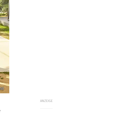
SI)
ANZEIGE
e