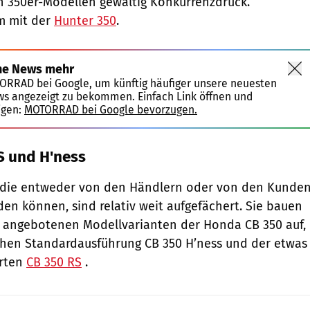
n 350er-Modellen gewaltig Konkurrenzdruck.
m mit der
Hunter 350
.
ne News mehr
TORRAD bei Google, um künftig häufiger unsere neuesten
ws angezeigt zu bekommen. Einfach Link öffnen und
igen:
MOTORRAD bei Google bevorzugen.
S und H'ness
s, die entweder von den Händlern oder von den Kunde
den können, sind relativ weit aufgefächert. Sie bauen
l angebotenen Modellvarianten der Honda CB 350 auf,
schen Standardausführung CB 350 H’ness und der etwas
erten
CB 350 RS
.