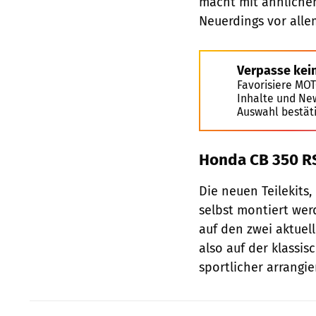
macht mit ähnliche
Neuerdings vor alle
Verpasse kei
Favorisiere MO
Inhalte und Ne
Auswahl bestät
Honda CB 350 R
Die neuen Teilekit
selbst montiert wer
auf den zwei aktuel
also auf der klassi
sportlicher arrangi