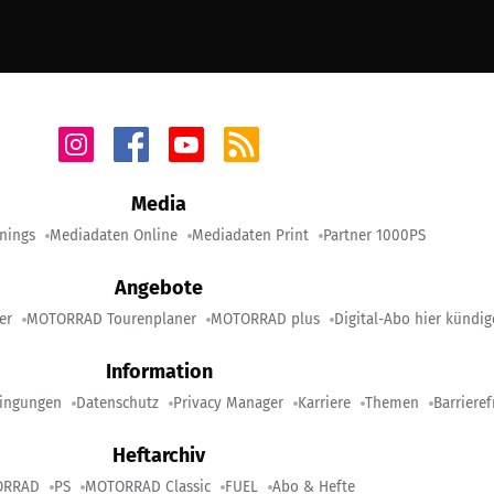
Media
nings
Mediadaten Online
Mediadaten Print
Partner 1000PS
Angebote
er
MOTORRAD Tourenplaner
MOTORRAD plus
Digital-Abo hier kündi
Information
ingungen
Datenschutz
Privacy Manager
Karriere
Themen
Barrieref
Heftarchiv
ORRAD
PS
MOTORRAD Classic
FUEL
Abo & Hefte