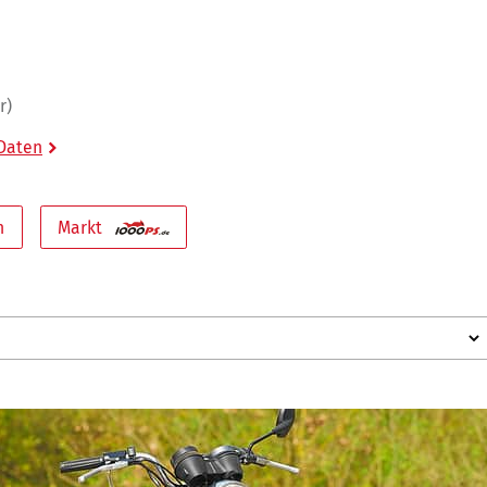
r)
 Daten
n
Markt