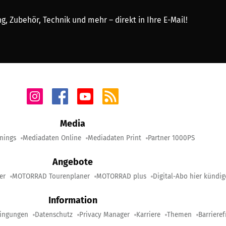
, Zubehör, Technik und mehr – direkt in Ihre E-Mail!
Media
nings
Mediadaten Online
Mediadaten Print
Partner 1000PS
Angebote
er
MOTORRAD Tourenplaner
MOTORRAD plus
Digital-Abo hier kündi
Information
ingungen
Datenschutz
Privacy Manager
Karriere
Themen
Barrieref