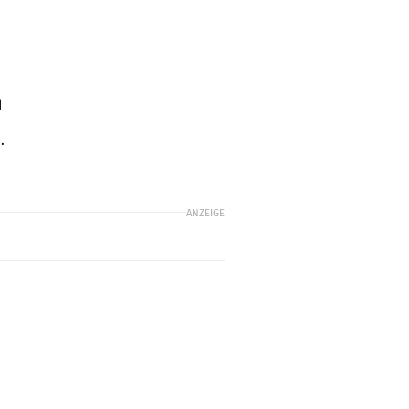
d
.
ANZEIGE