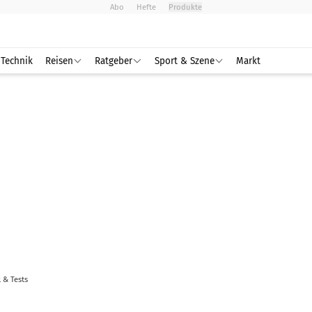
Abo
Hefte
Produkte
Technik
Reisen
Ratgeber
Sport & Szene
Markt
l & Tests