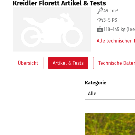
Kreidler Florett Artikel & Tests
49 cm³
3–5 PS
118–145 kg (lee
Alle technischen
Übersicht
Artikel & Tests
Technische Date
Kategorie