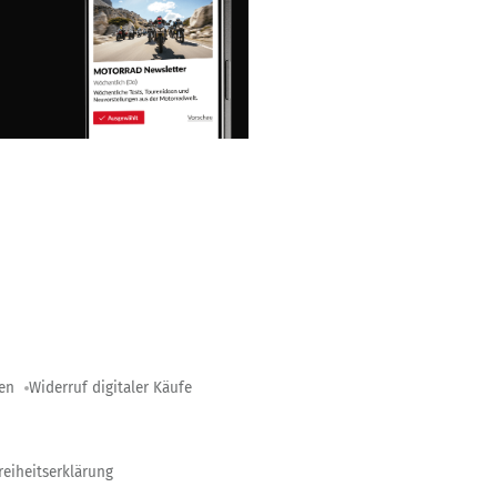
gen
Widerruf digitaler Käufe
reiheitserklärung