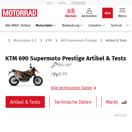
Abo
Hefte
Produkte
Abo
Marken
Anmelden
Menü
Alle MRD+ Artikel
Motorräder
Bekleidung
Zubehör
Technik
Re
der
Motorräder A-Z
KTM
690 Supermoto Prestige
Artikel & Tests
KTM 690 Supermoto Prestige Artikel & Tests
654 cm³
63 PS
Alle technischen Daten
Artikel & Tests
Technische Daten
Markt
ANZEIGE