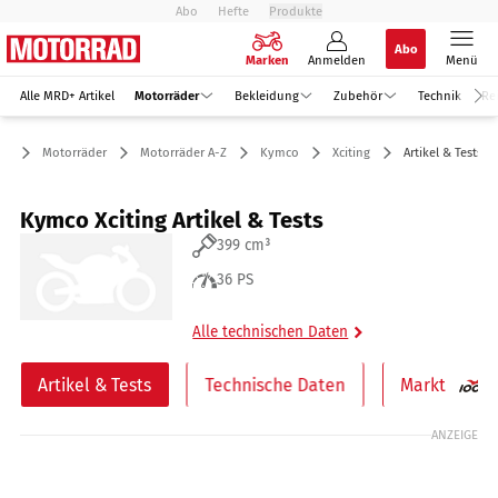
Abo
Hefte
Produkte
Abo
Marken
Anmelden
Menü
Alle MRD+ Artikel
Motorräder
Bekleidung
Zubehör
Technik
Re
Motorräder
Motorräder A-Z
Kymco
Xciting
Artikel & Tests
Kymco Xciting Artikel & Tests
399 cm³
36 PS
Alle technischen Daten
Artikel & Tests
Technische Daten
Markt
ANZEIGE