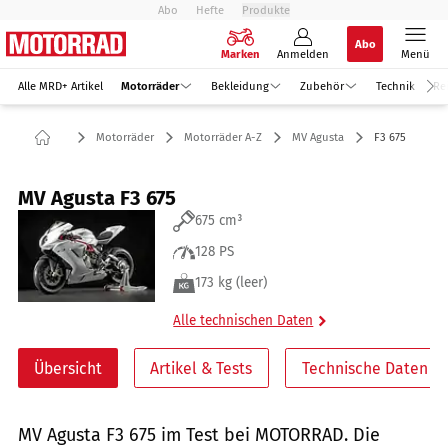
Abo
Hefte
Produkte
Abo
Marken
Anmelden
Menü
Alle MRD+ Artikel
Motorräder
Bekleidung
Zubehör
Technik
Re
Motorräder
Motorräder A-Z
MV Agusta
F3 675
MV Agusta F3 675
675 cm³
128 PS
173 kg (leer)
Alle technischen Daten
Übersicht
Artikel & Tests
Technische Daten
MV Agusta F3 675 im Test bei MOTORRAD. Die