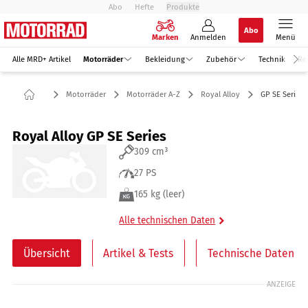
Abo
Hefte
Produkte
Abo
Marken
Anmelden
Menü
Alle MRD+ Artikel
Motorräder
Bekleidung
Zubehör
Technik
Re
Motorräder
Motorräder A-Z
Royal Alloy
GP SE Series
Royal Alloy GP SE Series
309 cm³
27 PS
165 kg (leer)
Alle technischen Daten
Übersicht
Artikel & Tests
Technische Daten
ANZEIGE