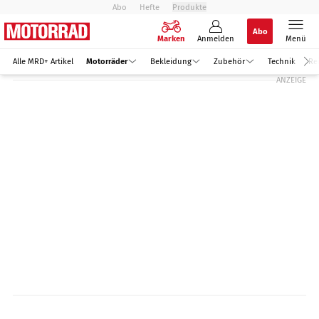
Abo
Hefte
Produkte
Abo
Marken
Anmelden
Menü
Alle MRD+ Artikel
Motorräder
Bekleidung
Zubehör
Technik
Re
ANZEIGE