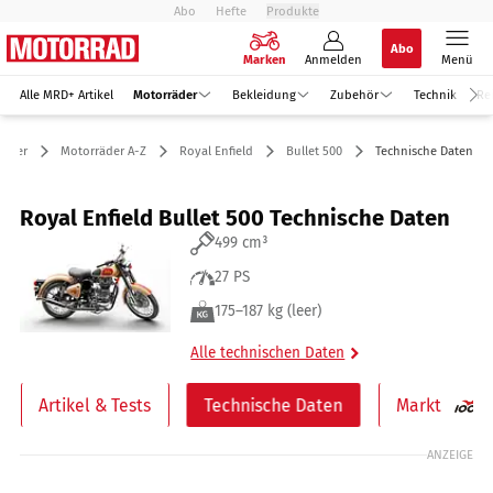
Abo
Hefte
Produkte
Abo
Marken
Anmelden
Menü
Alle MRD+ Artikel
Motorräder
Bekleidung
Zubehör
Technik
Re
räder
Motorräder A-Z
Royal Enfield
Bullet 500
Technische Daten
Royal Enfield Bullet 500 Technische Daten
499 cm³
27 PS
175–187 kg (leer)
Alle technischen Daten
Artikel & Tests
Technische Daten
Markt
ANZEIGE