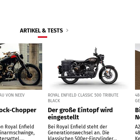
ARTIKEL & TESTS
AU VON NEEV
ROYAL ENFIELD CLASSIC 500 TRIBUTE
48
BLACK
G
rock-Chopper
Der große Eintopf wird
B
eingestellt
N
on Royal Enfield
Bei Royal Enfield steht der
A2
Einarmschwinge,
Generationswechsel an. Die
48
ersattel....
klassischen 500er-Einzylinder
Ke