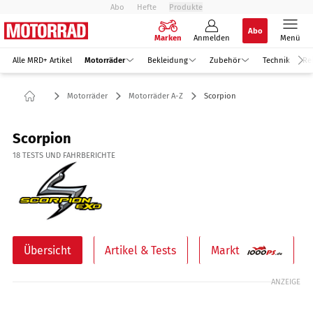
Abo
Hefte
Produkte
Abo
Marken
Anmelden
Menü
Alle MRD+ Artikel
Motorräder
Bekleidung
Zubehör
Technik
Re
Motorräder
Motorräder A-Z
Scorpion
Scorpion
18
TESTS UND FAHRBERICHTE
Übersicht
Artikel & Tests
Markt
ANZEIGE