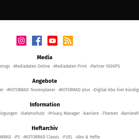
Media
nings
Mediadaten Online
Mediadaten Print
Partner 1000PS
Angebote
er
MOTORRAD Tourenplaner
MOTORRAD plus
Digital-Abo hier kündi
Information
ingungen
Datenschutz
Privacy Manager
Karriere
Themen
Barrieref
Heftarchiv
ORRAD
PS
MOTORRAD Classic
FUEL
Abo & Hefte