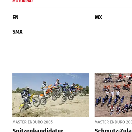
MOTORRAD
EN
MX
SMX
MASTER ENDURO 2005
MASTER ENDURO 20
Spitzenkandidatur
Schmutz-Zul