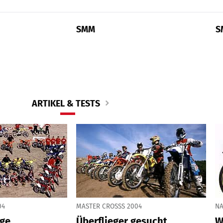
SMM
S
ARTIKEL & TESTS
04
MASTER CROSSS 2004
NA
age
Überflieger gesucht
W