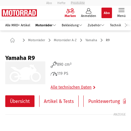
Abo
Hefte
Produkte
Abo
Marken
Anmelden
Menü
Alle MRD+ Artikel
Motorräder
Bekleidung
Zubehör
Technik
Re
Motorräder
Motorräder A-Z
Yamaha
R9
Yamaha R9
890 cm³
119 PS
Alle technischen Daten
Übersicht
Artikel & Tests
Punktewertung
ANZEIGE