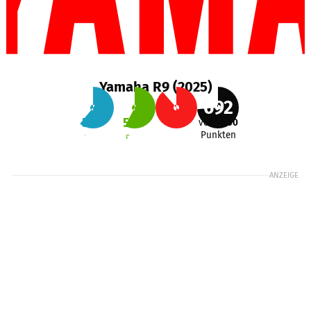
Yamaha R9 (2025)
692
57
%
54
%
83
%
von
1000
Punkten
Alltag
Reise
Sport
ANZEIGE