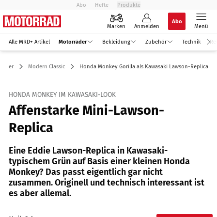
Abo
Hefte
Produkte
Abo
Marken
Anmelden
Menü
Alle MRD+ Artikel
Motorräder
Bekleidung
Zubehör
Technik
Re
räder
Modern Classic
Honda Monkey Gorilla als Kawasaki Lawson-Replica
HONDA MONKEY IM KAWASAKI-LOOK
Affenstarke Mini-Lawson-
Replica
Eine Eddie Lawson-Replica in Kawasaki-
typischem Grün auf Basis einer kleinen Honda
Monkey? Das passt eigentlich gar nicht
zusammen. Originell und technisch interessant ist
es aber allemal.