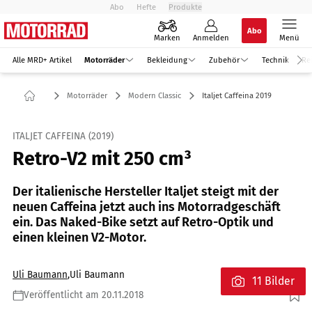
Abo
Hefte
Produkte
Abo
Marken
Anmelden
Menü
Alle MRD+ Artikel
Motorräder
Bekleidung
Zubehör
Technik
Re
Motorräder
Modern Classic
Italjet Caffeina 2019
ITALJET CAFFEINA (2019)
Retro-V2 mit 250 cm³
Der italienische Hersteller Italjet steigt mit der
neuen Caffeina jetzt auch ins Motorradgeschäft
ein. Das Naked-Bike setzt auf Retro-Optik und
einen kleinen V2-Motor.
Uli Baumann
,
Uli Baumann
11 Bilder
Veröffentlicht am 20.11.2018
Foto: Jörg Künstle