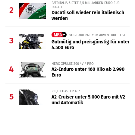
PATRITALIA BIETET 2,5 MILLIARDEN EURO FÜR
DUCATI
2
Ducati soll wieder rein italienisch
werden
VOGE 300 RALLY IM ADVENTURE-TEST
3
Gutmütig und preisgünstig für unter
4.500 Euro
HERO XPULSE 200 4V / PRO
4
A2-Enduro unter 160 Kilo ab 2.990
Euro
RIEJU COASTER 407
5
A2-Cruiser unter 5.000 Euro mit V2
und Automatik