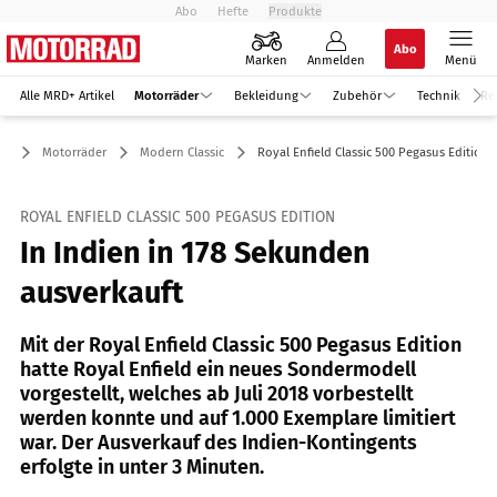
Abo
Hefte
Produkte
Abo
Marken
Anmelden
Menü
Alle MRD+ Artikel
Motorräder
Bekleidung
Zubehör
Technik
Re
Motorräder
Modern Classic
Royal Enfield Classic 500 Pegasus Edition 
ROYAL ENFIELD CLASSIC 500 PEGASUS EDITION
In Indien in 178 Sekunden
ausverkauft
Mit der Royal Enfield Classic 500 Pegasus Edition
hatte Royal Enfield ein neues Sondermodell
vorgestellt, welches ab Juli 2018 vorbestellt
werden konnte und auf 1.000 Exemplare limitiert
war. Der Ausverkauf des Indien-Kontingents
erfolgte in unter 3 Minuten.