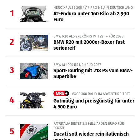
HERO XPULSE 200 4V / PRO NEU IN DEUTSCHLAND
1
A2-Enduro unter 160 Kilo ab 2.990
Euro
BMW R20 ALS ERLKÖNIG IM TEST – FÜR 2028
2
BMW R20 mit 2000er-Boxer fast
serienreif
BMW M 1000 RS NEU FÜR 2027
3
Sport-Touring mit 218 PS vom BMW-
Superbike
VOGE 300 RALLY IM ADVENTURE-TEST
4
Gutmütig und preisgünstig für unter
4.500 Euro
PATRITALIA BIETET 2,5 MILLIARDEN EURO FÜR
DUCATI
5
Ducati soll wieder rein italienisch
werden