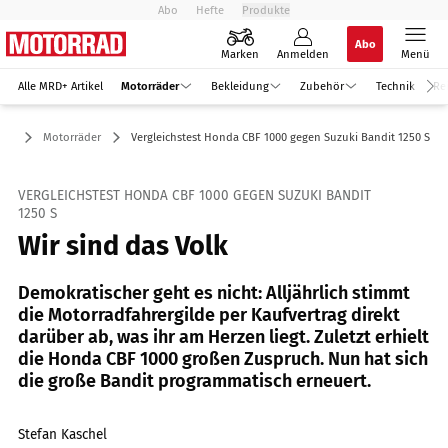
Abo
Hefte
Produkte
Abo
Marken
Anmelden
Menü
Alle MRD+ Artikel
Motorräder
Bekleidung
Zubehör
Technik
Re
Motorräder
Vergleichstest Honda CBF 1000 gegen Suzuki Bandit 1250 S
VERGLEICHSTEST HONDA CBF 1000 GEGEN SUZUKI BANDIT
1250 S
Wir sind das Volk
Demokratischer geht es nicht: Alljährlich stimmt
die Motorradfahrergilde per Kaufvertrag direkt
darüber ab, was ihr am Herzen liegt. Zuletzt erhielt
die Honda CBF 1000 großen Zuspruch. Nun hat sich
die große Bandit programmatisch erneuert.
Stefan Kaschel