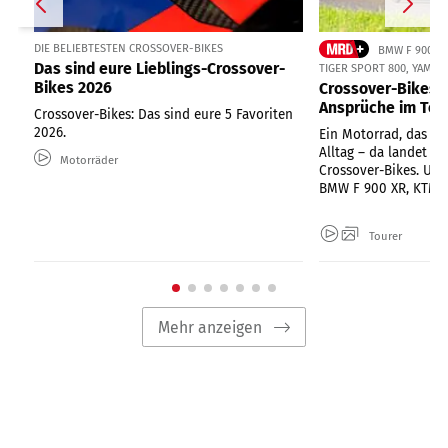
DIE BELIEBTESTEN CROSSOVER-BIKES
BMW F 900 XR
Das sind eure Lieblings-Crossover-
TIGER SPORT 800, YAMAH
Bikes 2026
Crossover-Bikes 
Ansprüche im Tes
Crossover-Bikes: Das sind eure 5 Favoriten
2026.
Ein Motorrad, das al
Alltag – da landet ma
Motorräder
Crossover-Bikes. Un
BMW F 900 XR, KTM 89
Tourer
Mehr anzeigen