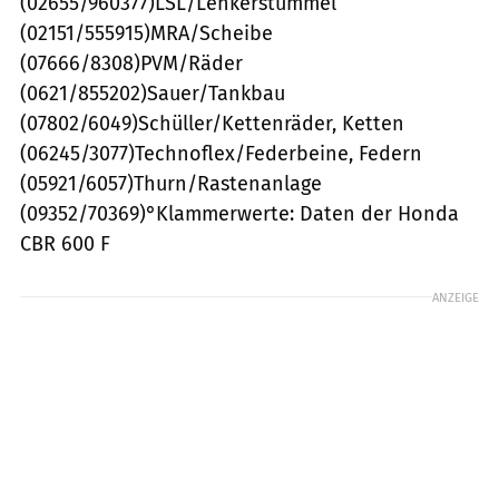
(02655/960377)LSL/Lenkerstummel
(02151/555915)MRA/Scheibe
(07666/8308)PVM/Räder
(0621/855202)Sauer/Tankbau
(07802/6049)Schüller/Kettenräder, Ketten
(06245/3077)Technoflex/Federbeine, Federn
(05921/6057)Thurn/Rastenanlage
(09352/70369)°Klammerwerte: Daten der Honda
CBR 600 F
ANZEIGE