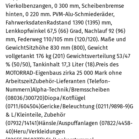
Vierkolbenzangen, 0 300 mm, Scheibenbremse
hinten, 0 220 mm. PVM-Alu-Schmiederäder,
FahrwerksdatenRadstand 1390 (1395) mm,
Lenkkopfwinkel 67,5 (66) Grad, Nachlauf 92 (96)
mm, Federweg 110/105 mm (120/120). Maße und
GewichtSitzhöhe 830 mm (800), Gewicht
vollgetankt 176 kg (201) Gewichtsverteilung 53/47
% (50/50), Tankinhalt 17,3 Liter (18).Preis des
MOTORRAD-Eigenbaus zirka 25 000 Mark ohne
ArbeitszeitZubehör-Lieferanten (Telefon-
Nummern)Alpha-Technik/Bremsscheiben
(08036/300720)Diopa/Kotflügel
(0711/604504)Gericke/Beleuchtung (0211/9898-9)G
& L/Kleinteile, Zubehör
(07932/14141)Hänsle/Auspuffanlagen (07822/4458-
40)Heru/Verkleidungen