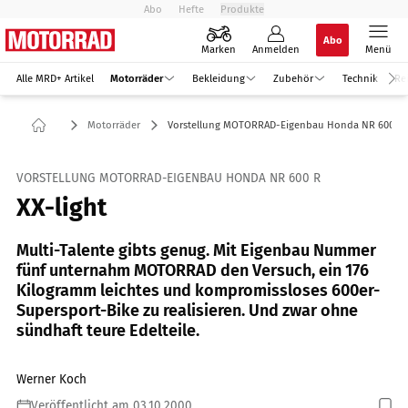
Abo
Hefte
Produkte
Abo
Marken
Anmelden
Menü
Alle MRD+ Artikel
Motorräder
Bekleidung
Zubehör
Technik
Re
Motorräder
Vorstellung MOTORRAD-Eigenbau Honda NR 600 R
VORSTELLUNG MOTORRAD-EIGENBAU HONDA NR 600 R
XX-light
Multi-Talente gibts genug. Mit Eigenbau Nummer
fünf unternahm MOTORRAD den Versuch, ein 176
Kilogramm leichtes und kompromissloses 600er-
Supersport-Bike zu realisieren. Und zwar ohne
sündhaft teure Edelteile.
Werner Koch
Veröffentlicht am 03.10.2000