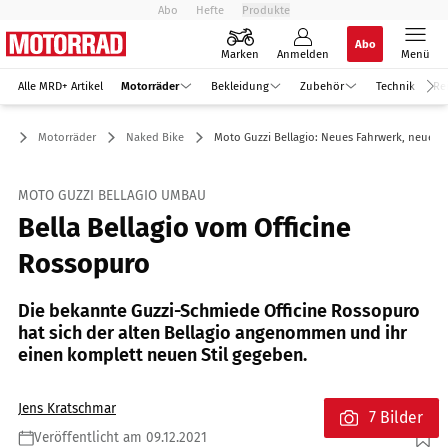
Abo
Hefte
Produkte
Abo
Marken
Anmelden
Menü
Alle MRD+ Artikel
Motorräder
Bekleidung
Zubehör
Technik
Re
Motorräder
Naked Bike
Moto Guzzi Bellagio: Neues Fahrwerk, neuer St
MOTO GUZZI BELLAGIO UMBAU
Bella Bellagio vom Officine
Rossopuro
Die bekannte Guzzi-Schmiede Officine Rossopuro
hat sich der alten Bellagio angenommen und ihr
einen komplett neuen Stil gegeben.
Jens Kratschmar
7 Bilder
Veröffentlicht am 09.12.2021