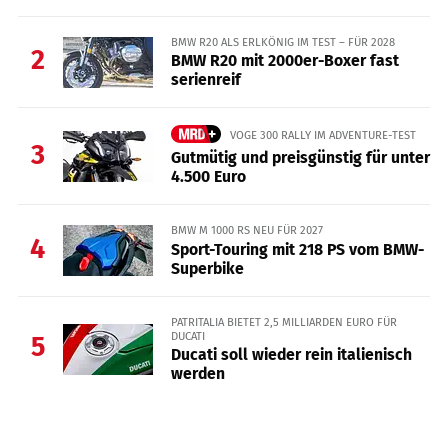
BMW R20 ALS ERLKÖNIG IM TEST – FÜR 2028
2
BMW R20 mit 2000er-Boxer fast
serienreif
VOGE 300 RALLY IM ADVENTURE-TEST
3
Gutmütig und preisgünstig für unter
4.500 Euro
BMW M 1000 RS NEU FÜR 2027
4
Sport-Touring mit 218 PS vom BMW-
Superbike
PATRITALIA BIETET 2,5 MILLIARDEN EURO FÜR
DUCATI
5
Ducati soll wieder rein italienisch
werden