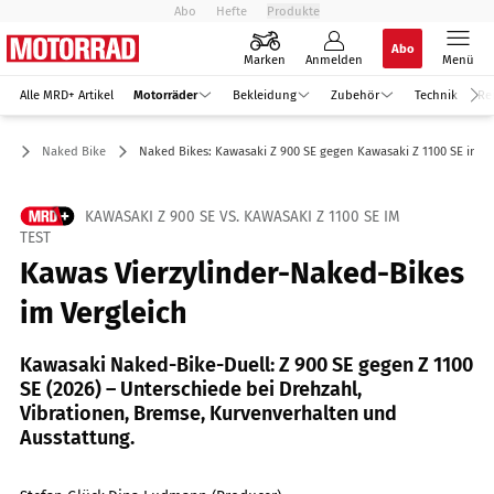
Abo
Hefte
Produkte
Abo
Marken
Anmelden
Menü
Alle MRD+ Artikel
Motorräder
Bekleidung
Zubehör
Technik
Re
er
Naked Bike
Naked Bikes: Kawasaki Z 900 SE gegen Kawasaki Z 1100 SE im T
KAWASAKI Z 900 SE VS. KAWASAKI Z 1100 SE IM
TEST
Kawas Vierzylinder-Naked-Bikes
im Vergleich
Kawasaki Naked-Bike-Duell: Z 900 SE gegen Z 1100
SE (2026) – Unterschiede bei Drehzahl,
Vibrationen, Bremse, Kurvenverhalten und
Ausstattung.