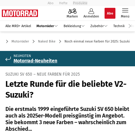
Abo
Hefte
Produkte
Abo
Marken
Anmelden
Menü
Alle MRD+ Artikel
Motorräder
Bekleidung
Zubehör
Technik
Re
Motorräder
Naked Bike
Noch einmal neue Farben für 2025: Suzuki SV
NEUHEITEN
Motorrad-Neuheiten
SUZUKI SV 650 – NEUE FARBEN FÜR 2025
Letzte Runde für die beliebte V2-
Suzuki?
Die erstmals 1999 eingeführte Suzuki SV 650 bleibt
auch als 2025er-Modell preisgünstig im Angebot.
Sie bekommt 3 neue Farben – wahrscheinlich zum
Abschied...