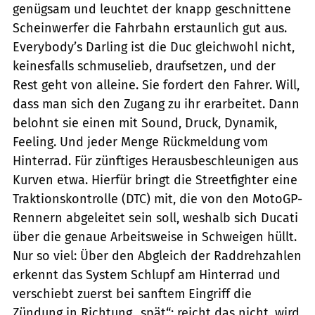
genügsam und leuchtet der knapp geschnittene
Scheinwerfer die Fahrbahn erstaunlich gut aus.
Everybody’s Darling ist die Duc gleichwohl nicht,
keinesfalls schmuselieb, draufsetzen, und der
Rest geht von alleine. Sie fordert den Fahrer. Will,
dass man sich den Zugang zu ihr erarbeitet. Dann
belohnt sie einen mit Sound, Druck, Dynamik,
Feeling. Und jeder Menge Rückmeldung vom
Hinterrad. Für zünftiges Herausbeschleunigen aus
Kurven etwa. Hierfür bringt die Streetfighter eine
Traktionskontrolle (DTC) mit, die von den MotoGP-
Rennern abgeleitet sein soll, weshalb sich Ducati
über die genaue Arbeitsweise in Schweigen hüllt.
Nur so viel: Über den Abgleich der Raddrehzahlen
erkennt das System Schlupf am Hinterrad und
verschiebt zuerst bei sanftem Eingriff die
Zündung in Richtung „spät“; reicht das nicht, wird