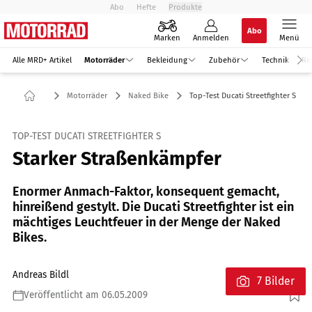
Abo
Hefte
Produkte
Abo
Marken
Anmelden
Menü
Alle MRD+ Artikel
Motorräder
Bekleidung
Zubehör
Technik
Re
Motorräder
Naked Bike
Top-Test Ducati Streetfighter S
TOP-TEST DUCATI STREETFIGHTER S
Starker Straßenkämpfer
Enormer Anmach-Faktor, konsequent gemacht,
hinreißend gestylt. Die Ducati Streetfighter ist ein
mächtiges Leuchtfeuer in der Menge der Naked
Bikes.
Andreas Bildl
7 Bilder
Veröffentlicht am 06.05.2009
Foto: Künstle