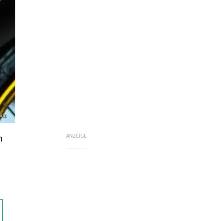
vic
ANZEIGE
n