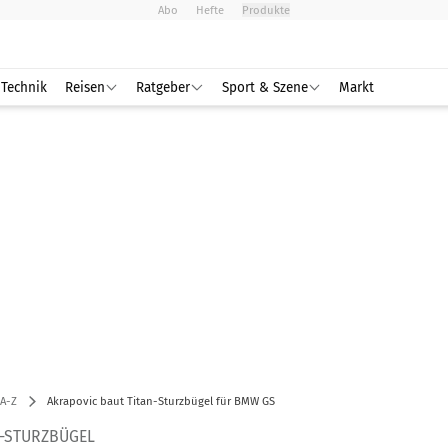
Abo
Hefte
Produkte
Technik
Reisen
Ratgeber
Sport & Szene
Markt
A-Z
Akrapovic baut Titan-Sturzbügel für BMW GS
N-STURZBÜGEL