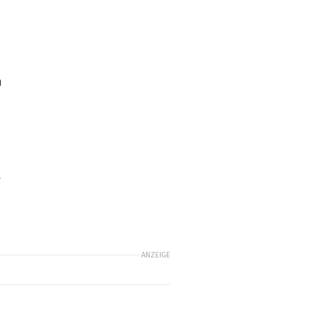
n
n
.
ANZEIGE