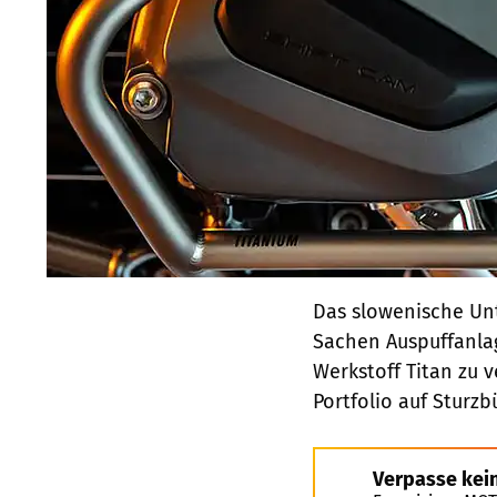
Das slowenische Unt
Sachen Auspuffanlag
Werkstoff Titan zu v
Portfolio auf Sturzb
Verpasse kei