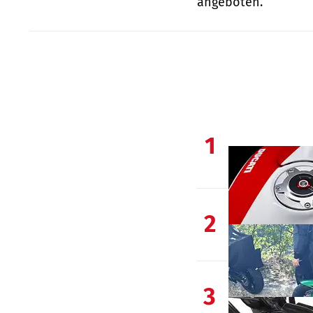
angeboten.
1
2
3