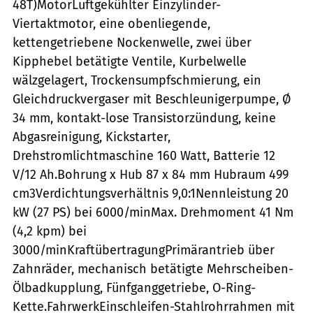
48T)MotorLuftgekühlter Einzylinder-
Viertaktmotor, eine obenliegende,
kettengetriebene Nockenwelle, zwei über
Kipphebel betätigte Ventile, Kurbelwelle
wälzgelagert, Trockensumpfschmierung, ein
Gleichdruckvergaser mit Beschleunigerpumpe, Ø
34 mm, kontakt-lose Transistorzündung, keine
Abgasreinigung, Kickstarter,
Drehstromlichtmaschine 160 Watt, Batterie 12
V/12 Ah.Bohrung x Hub 87 x 84 mm Hubraum 499
cm3Verdichtungsverhältnis 9,0:1Nennleistung 20
kW (27 PS) bei 6000/minMax. Drehmoment 41 Nm
(4,2 kpm) bei
3000/minKraftübertragungPrimärantrieb über
Zahnräder, mechanisch betätigte Mehrscheiben-
Ölbadkupplung, Fünfganggetriebe, O-Ring-
Kette.FahrwerkEinschleifen-Stahlrohrrahmen mit