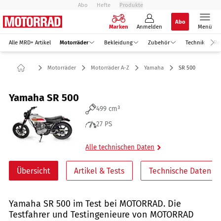
Abo
Hefte
Produkte
Abo
Marken
Anmelden
Menü
Alle MRD+ Artikel
Motorräder
Bekleidung
Zubehör
Technik
Re
Motorräder
Motorräder A-Z
Yamaha
SR 500
Yamaha SR 500
499 cm³
27 PS
Alle technischen Daten
Übersicht
Artikel & Tests
Technische Daten
Yamaha SR 500 im Test bei MOTORRAD. Die
Testfahrer und Testingenieure von MOTORRAD