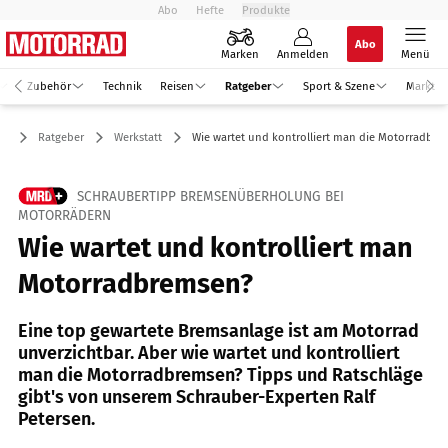
Abo
Hefte
Produkte
Abo
Marken
Anmelden
Menü
Zubehör
Technik
Reisen
Ratgeber
Sport & Szene
Markt
Ratgeber
Werkstatt
Wie wartet und kontrolliert man die Motorradbr
SCHRAUBERTIPP BREMSENÜBERHOLUNG BEI
MOTORRÄDERN
Wie wartet und kontrolliert man
Motorradbremsen?
Eine top gewartete Bremsanlage ist am Motorrad
unverzichtbar. Aber wie wartet und kontrolliert
man die Motorradbremsen? Tipps und Ratschläge
gibt's von unserem Schrauber-Experten Ralf
Petersen.