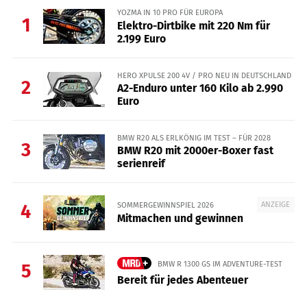
YOZMA IN 10 PRO FÜR EUROPA
1
Elektro-Dirtbike mit 220 Nm für
2.199 Euro
HERO XPULSE 200 4V / PRO NEU IN DEUTSCHLAND
2
A2-Enduro unter 160 Kilo ab 2.990
Euro
BMW R20 ALS ERLKÖNIG IM TEST – FÜR 2028
3
BMW R20 mit 2000er-Boxer fast
serienreif
ANZEIGE
SOMMERGEWINNSPIEL 2026
4
Mitmachen und gewinnen
BMW R 1300 GS IM ADVENTURE-TEST
5
Bereit für jedes Abenteuer