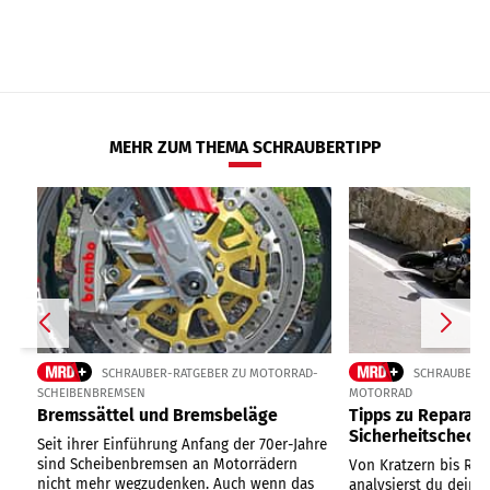
MEHR ZUM THEMA SCHRAUBERTIPP
SCHRAUBER-RATGEBER ZU MOTORRAD-
SCHRAUBERTI
SCHEIBENBREMSEN
MOTORRAD
Bremssättel und Bremsbeläge
Tipps zu Reparatu
Sicherheitscheck
Seit ihrer Einführung Anfang der 70er-Jahre
sind Scheibenbremsen an Motorrädern
Von Kratzern bis Ra
nicht mehr wegzudenken. Auch wenn das
analysierst du dein