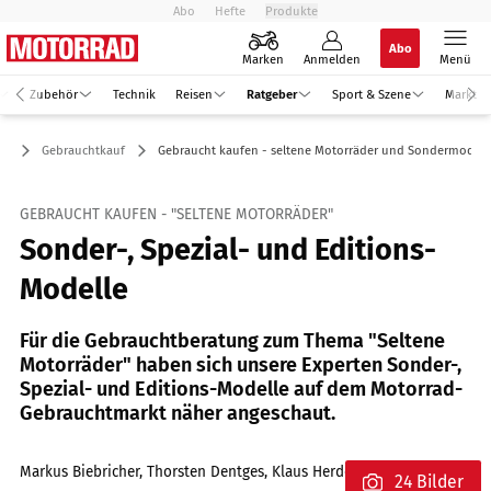
Abo
Hefte
Produkte
Abo
Marken
Anmelden
Menü
Zubehör
Technik
Reisen
Ratgeber
Sport & Szene
Markt
er
Gebrauchtkauf
Gebraucht kaufen - seltene Motorräder und Sondermodell
GEBRAUCHT KAUFEN - "SELTENE MOTORRÄDER"
Sonder-, Spezial- und Editions-
Modelle
Für die Gebrauchtberatung zum Thema "Seltene
Motorräder" haben sich unsere Experten Sonder-,
Spezial- und Editions-Modelle auf dem Motorrad-
Gebrauchtmarkt näher angeschaut.
Markus Biebricher, Thorsten Dentges, Klaus Herder, Jörg Lohse
24 Bilder