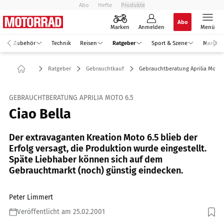
Abo
Hefte
Produkte
Abo
Marken
Anmelden
Menü
Zubehör
Technik
Reisen
Ratgeber
Sport & Szene
Markt
Ratgeber
Gebrauchtkauf
Gebrauchtberatung Aprilia Moto 
GEBRAUCHTBERATUNG APRILIA MOTO 6.5
Ciao Bella
Der extravaganten Kreation Moto 6.5 blieb der
Erfolg versagt, die Produktion wurde eingestellt.
Späte Liebhaber können sich auf dem
Gebrauchtmarkt (noch) günstig eindecken.
Peter Limmert
Veröffentlicht am 25.02.2001
Foto: Bilski