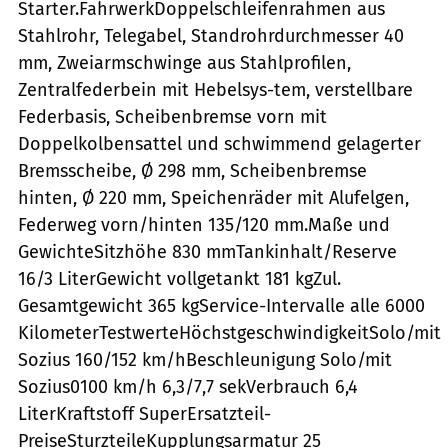
Starter.FahrwerkDoppelschleifenrahmen aus
Stahlrohr, Telegabel, Standrohrdurchmesser 40
mm, Zweiarmschwinge aus Stahlprofilen,
Zentralfederbein mit Hebelsys-tem, verstellbare
Federbasis, Scheibenbremse vorn mit
Doppelkolbensattel und schwimmend gelagerter
Bremsscheibe, Ø 298 mm, Scheibenbremse
hinten, Ø 220 mm, Speichenräder mit Alufelgen,
Federweg vorn/hinten 135/120 mm.Maße und
GewichteSitzhöhe 830 mmTankinhalt/Reserve
16/3 LiterGewicht vollgetankt 181 kgZul.
Gesamtgewicht 365 kgService-Intervalle alle 6000
KilometerTestwerteHöchstgeschwindigkeitSolo/mit
Sozius 160/152 km/hBeschleunigung Solo/mit
Sozius0100 km/h 6,3/7,7 sekVerbrauch 6,4
LiterKraftstoff SuperErsatzteil-
PreiseSturzteileKupplungsarmatur 25