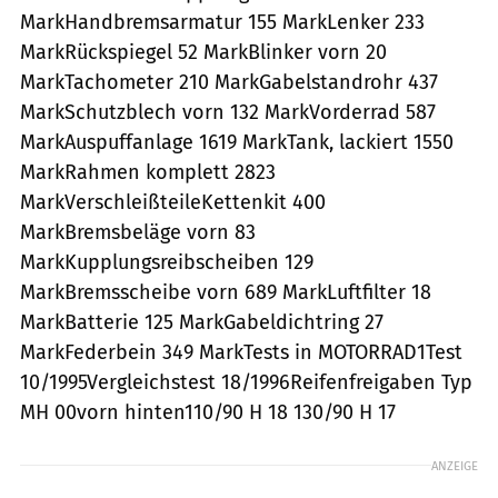
MarkHandbremsarmatur 155 MarkLenker 233
MarkRückspiegel 52 MarkBlinker vorn 20
MarkTachometer 210 MarkGabelstandrohr 437
MarkSchutzblech vorn 132 MarkVorderrad 587
MarkAuspuffanlage 1619 MarkTank, lackiert 1550
MarkRahmen komplett 2823
MarkVerschleißteileKettenkit 400
MarkBremsbeläge vorn 83
MarkKupplungsreibscheiben 129
MarkBremsscheibe vorn 689 MarkLuftfilter 18
MarkBatterie 125 MarkGabeldichtring 27
MarkFederbein 349 MarkTests in MOTORRAD1Test
10/1995Vergleichstest 18/1996Reifenfreigaben Typ
MH 00vorn hinten110/90 H 18 130/90 H 17
ANZEIGE