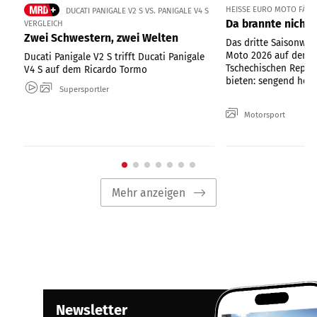
HEISSE EURO MOTO FÄHRT
DUCATI PANIGALE V2 S VS. PANIGALE V4 S
Da brannte nicht 
VERGLEICH
Zwei Schwestern, zwei Welten
Das dritte Saisonwo
Moto 2026 auf dem 
Ducati Panigale V2 S trifft Ducati Panigale
Tschechischen Republ
V4 S auf dem Ricardo Tormo
bieten: sengend heiße
Supersportler
Motorsport
Mehr anzeigen
Newsletter