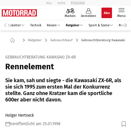
Abo
Hefte
Produkte
Abo
Marken
Anmelden
Menü
Zubehör
Technik
Reisen
Ratgeber
Sport & Szene
Markt
Ratgeber
Gebrauchtkauf
Gebrauchtberatung Kawasaki ZX
GEBRAUCHTBERATUNG KAWASAKI ZX-6R
Rennelement
Sie kam, sah und siegte - die Kawasaki ZX-6R, als
sie sich 1995 zum ersten Mal der Konkurrenz
stellte. Ganz ohne Kratzer kam die sportliche
600er aber nicht davon.
Holger Hertneck
Veröffentlicht am 25.01.1998