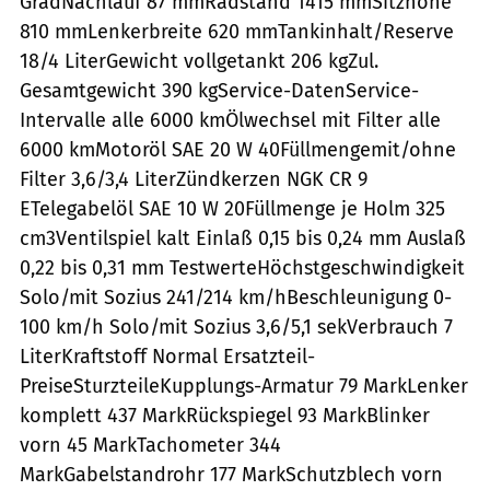
GradNachlauf 87 mmRadstand 1415 mmSitzhöhe
810 mmLenkerbreite 620 mmTankinhalt/Reserve
18/4 LiterGewicht vollgetankt 206 kgZul.
Gesamtgewicht 390 kgService-DatenService-
Intervalle alle 6000 kmÖlwechsel mit Filter alle
6000 kmMotoröl SAE 20 W 40Füllmengemit/ohne
Filter 3,6/3,4 LiterZündkerzen NGK CR 9
ETelegabelöl SAE 10 W 20Füllmenge je Holm 325
cm3Ventilspiel kalt Einlaß 0,15 bis 0,24 mm Auslaß
0,22 bis 0,31 mm TestwerteHöchstgeschwindigkeit
Solo/mit Sozius 241/214 km/hBeschleunigung 0-
100 km/h Solo/mit Sozius 3,6/5,1 sekVerbrauch 7
LiterKraftstoff Normal Ersatzteil-
PreiseSturzteileKupplungs-Armatur 79 MarkLenker
komplett 437 MarkRückspiegel 93 MarkBlinker
vorn 45 MarkTachometer 344
MarkGabelstandrohr 177 MarkSchutzblech vorn