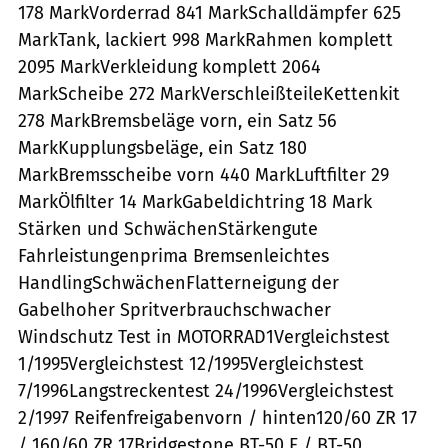
178 MarkVorderrad 841 MarkSchalldämpfer 625
MarkTank, lackiert 998 MarkRahmen komplett
2095 MarkVerkleidung komplett 2064
MarkScheibe 272 MarkVerschleißteileKettenkit
278 MarkBremsbeläge vorn, ein Satz 56
MarkKupplungsbeläge, ein Satz 180
MarkBremsscheibe vorn 440 MarkLuftfilter 29
MarkÖlfilter 14 MarkGabeldichtring 18 Mark
Stärken und SchwächenStärkengute
Fahrleistungenprima Bremsenleichtes
HandlingSchwächenFlatterneigung der
Gabelhoher Spritverbrauchschwacher
Windschutz Test in MOTORRAD1Vergleichstest
1/1995Vergleichstest 12/1995Vergleichstest
7/1996Langstreckentest 24/1996Vergleichstest
2/1997 Reifenfreigabenvorn / hinten120/60 ZR 17
/ 160/60 ZR 17Bridgestone BT-50 F / BT-50