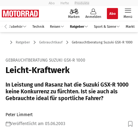
Abo
Hefte
Produkte
Abo
Marken
Anmelden
Menü
Zubehör
Technik
Reisen
Ratgeber
Sport & Szene
Markt
Ratgeber
Gebrauchtkauf
Gebrauchtberatung Suzuki GSX-R 1000
GEBRAUCHTBERATUNG SUZUKI GSX-R 1000
Leicht-Kraftwerk
In Leistung und Rasanz hat die Suzuki GSX-R 1000
keine Konkurrenz zu fürchten. Ist sie auch als
Gebrauchte ideal für sportliche Fahrer?
Peter Limmert
Veröffentlicht am 05.06.2003
Foto: Gargolov