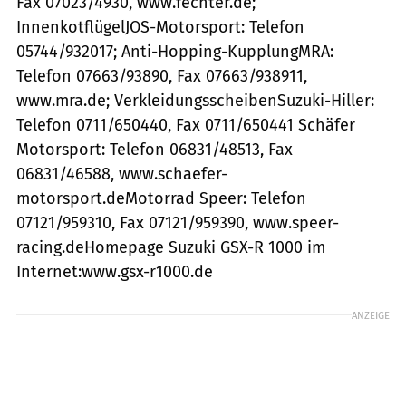
Fax 07023/4930, www.fechter.de;
InnenkotflügelJOS-Motorsport: Telefon
05744/932017; Anti-Hopping-KupplungMRA:
Telefon 07663/93890, Fax 07663/938911,
www.mra.de; VerkleidungsscheibenSuzuki-Hiller:
Telefon 0711/650440, Fax 0711/650441 Schäfer
Motorsport: Telefon 06831/48513, Fax
06831/46588, www.schaefer-
motorsport.deMotorrad Speer: Telefon
07121/959310, Fax 07121/959390, www.speer-
racing.deHomepage Suzuki GSX-R 1000 im
Internet:www.gsx-r1000.de
ANZEIGE