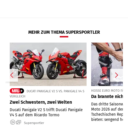
MEHR ZUM THEMA SUPERSPORTLER
HEISSE EURO MOTO FÄHRT
DUCATI PANIGALE V2 S VS. PANIGALE V4 S
Da brannte nicht 
VERGLEICH
Zwei Schwestern, zwei Welten
Das dritte Saisonwo
Moto 2026 auf dem 
Ducati Panigale V2 S trifft Ducati Panigale
Tschechischen Republ
V4 S auf dem Ricardo Tormo
bieten: sengend heiße
Supersportler