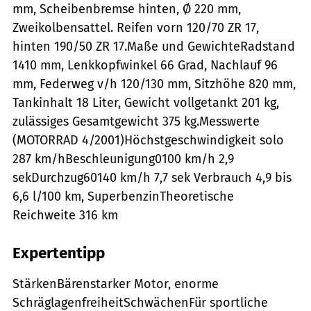
mm, Scheibenbremse hinten, Ø 220 mm,
Zweikolbensattel. Reifen vorn 120/70 ZR 17,
hinten 190/50 ZR 17.Maße und GewichteRadstand
1410 mm, Lenkkopfwinkel 66 Grad, Nachlauf 96
mm, Federweg v/h 120/130 mm, Sitzhöhe 820 mm,
Tankinhalt 18 Liter, Gewicht vollgetankt 201 kg,
zulässiges Gesamtgewicht 375 kg.Messwerte
(MOTORRAD 4/2001)Höchstgeschwindigkeit solo
287 km/hBeschleunigung0100 km/h 2,9
sekDurchzug60140 km/h 7,7 sek Verbrauch 4,9 bis
6,6 l/100 km, SuperbenzinTheoretische
Reichweite 316 km
Expertentipp
StärkenBärenstarker Motor, enorme
SchräglagenfreiheitSchwächenFür sportliche