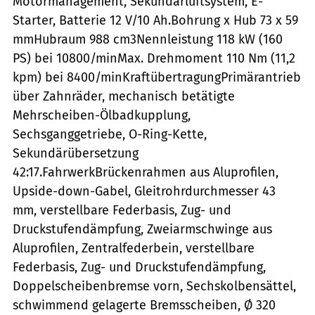
Motormanagement, Sekundärluftsystem, E-
Starter, Batterie 12 V/10 Ah.Bohrung x Hub 73 x 59
mmHubraum 988 cm3Nennleistung 118 kW (160
PS) bei 10800/minMax. Drehmoment 110 Nm (11,2
kpm) bei 8400/minKraftübertragungPrimärantrieb
über Zahnräder, mechanisch betätigte
Mehrscheiben-Ölbadkupplung,
Sechsganggetriebe, O-Ring-Kette,
Sekundärübersetzung
42:17.FahrwerkBrückenrahmen aus Aluprofilen,
Upside-down-Gabel, Gleitrohrdurchmesser 43
mm, verstellbare Federbasis, Zug- und
Druckstufendämpfung, Zweiarmschwinge aus
Aluprofilen, Zentralfederbein, verstellbare
Federbasis, Zug- und Druckstufendämpfung,
Doppelscheibenbremse vorn, Sechskolbensättel,
schwimmend gelagerte Bremsscheiben, Ø 320