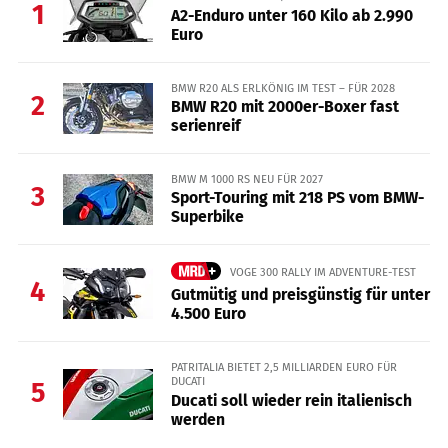
1
A2-Enduro unter 160 Kilo ab 2.990
Euro
BMW R20 ALS ERLKÖNIG IM TEST – FÜR 2028
2
BMW R20 mit 2000er-Boxer fast
serienreif
BMW M 1000 RS NEU FÜR 2027
3
Sport-Touring mit 218 PS vom BMW-
Superbike
VOGE 300 RALLY IM ADVENTURE-TEST
4
Gutmütig und preisgünstig für unter
4.500 Euro
PATRITALIA BIETET 2,5 MILLIARDEN EURO FÜR
DUCATI
5
Ducati soll wieder rein italienisch
werden