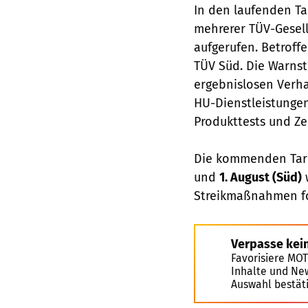
In den laufenden Ta
mehrerer TÜV-Gesell
aufgerufen. Betroff
TÜV Süd. Die Warnstr
ergebnislosen Verh
HU-Dienstleistungen
Produkttests und Ze
Die kommenden Tar
und
1. August (Süd)
w
Streikmaßnahmen fo
Verpasse kei
Favorisiere MO
Inhalte und Ne
Auswahl bestät