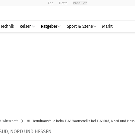
Abo
Hefte
Produkte
Technik
Reisen
Ratgeber
Sport & Szene
Markt
& Wirtschaft
HU-Terminausfälle beim TÜV: Warnstreiks bei TÜV Süd, Nord und Hes
 SÜD, NORD UND HESSEN