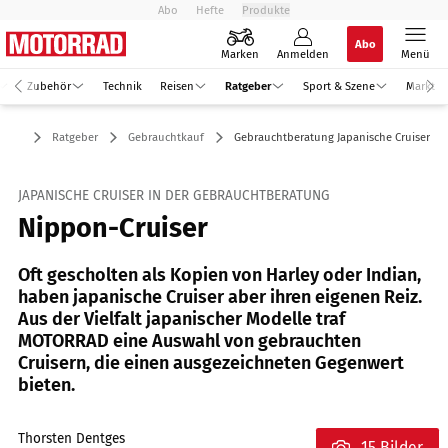
Abo
Hefte
Produkte
Abo
Marken
Anmelden
Menü
Zubehör
Technik
Reisen
Ratgeber
Sport & Szene
Markt
Ratgeber
Gebrauchtkauf
Gebrauchtberatung Japanische Cruiser
JAPANISCHE CRUISER IN DER GEBRAUCHTBERATUNG
Nippon-Cruiser
Oft gescholten als Kopien von Harley oder Indian,
haben japanische Cruiser aber ihren eigenen Reiz.
Aus der Vielfalt japanischer Modelle traf
MOTORRAD eine Auswahl von gebrauchten
Cruisern, die einen ausgezeichneten Gegenwert
bieten.
Thorsten Dentges
15 Bilder