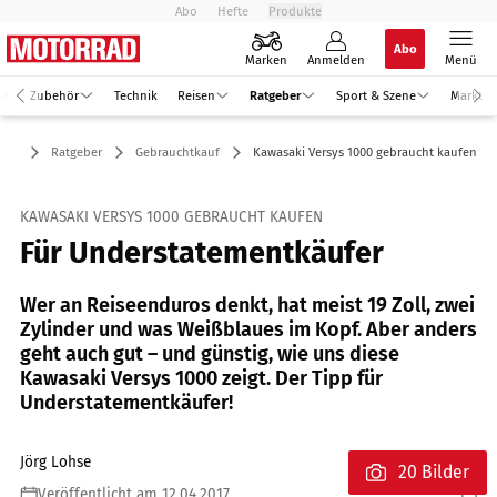
Abo
Hefte
Produkte
Abo
Marken
Anmelden
Menü
Zubehör
Technik
Reisen
Ratgeber
Sport & Szene
Markt
Ratgeber
Gebrauchtkauf
Kawasaki Versys 1000 gebraucht kaufen
KAWASAKI VERSYS 1000 GEBRAUCHT KAUFEN
Für Understatementkäufer
Wer an Reiseenduros denkt, hat meist 19 Zoll, zwei
Zylinder und was Weißblaues im Kopf. Aber anders
geht auch gut – und günstig, wie uns diese
Kawasaki Versys 1000 zeigt. Der Tipp für
Understatementkäufer!
Jörg Lohse
20 Bilder
Veröffentlicht am 12.04.2017