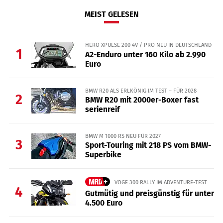
MEIST GELESEN
HERO XPULSE 200 4V / PRO NEU IN DEUTSCHLAND
1
A2-Enduro unter 160 Kilo ab 2.990
Euro
BMW R20 ALS ERLKÖNIG IM TEST – FÜR 2028
2
BMW R20 mit 2000er-Boxer fast
serienreif
BMW M 1000 RS NEU FÜR 2027
3
Sport-Touring mit 218 PS vom BMW-
Superbike
VOGE 300 RALLY IM ADVENTURE-TEST
4
Gutmütig und preisgünstig für unter
4.500 Euro