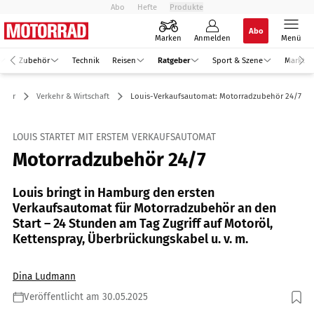
Abo
Hefte
Produkte
Abo
Marken
Anmelden
Menü
Zubehör
Technik
Reisen
Ratgeber
Sport & Szene
Markt
eber
Verkehr & Wirtschaft
Louis-Verkaufsautomat: Motorradzubehör 24/7
LOUIS STARTET MIT ERSTEM VERKAUFSAUTOMAT
Motorradzubehör 24/7
Louis bringt in Hamburg den ersten
Verkaufsautomat für Motorradzubehör an den
Start – 24 Stunden am Tag Zugriff auf Motoröl,
Kettenspray, Überbrückungskabel u. v. m.
Dina Ludmann
Veröffentlicht am 30.05.2025
Foto: Detlev Louis Motorrad-Vertriebsgesellschaft mbH