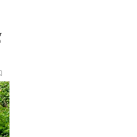
r
n
16 Bilder