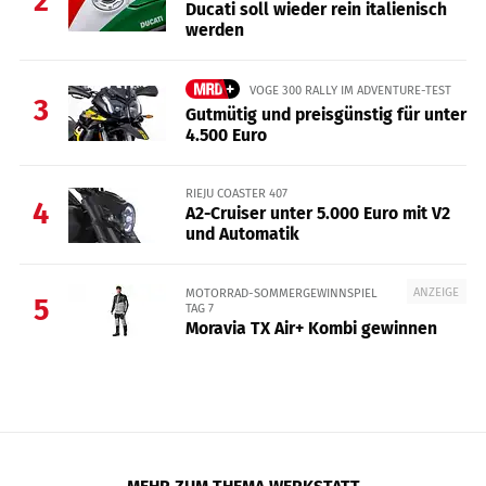
2
Ducati soll wieder rein italienisch
werden
VOGE 300 RALLY IM ADVENTURE-TEST
3
Gutmütig und preisgünstig für unter
4.500 Euro
RIEJU COASTER 407
4
A2-Cruiser unter 5.000 Euro mit V2
und Automatik
ANZEIGE
MOTORRAD-SOMMERGEWINNSPIEL
5
TAG 7
Moravia TX Air+ Kombi gewinnen