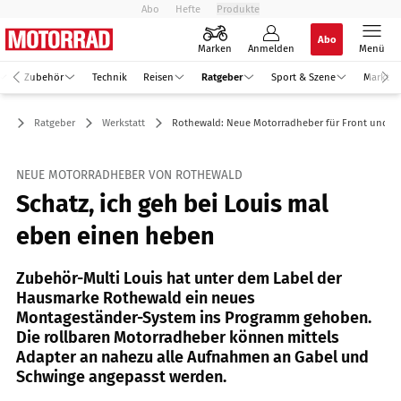
Abo
Hefte
Produkte
Abo
Marken
Anmelden
Menü
Zubehör
Technik
Reisen
Ratgeber
Sport & Szene
Markt
Ratgeber
Werkstatt
Rothewald: Neue Motorradheber für Front und H
NEUE MOTORRADHEBER VON ROTHEWALD
Schatz, ich geh bei Louis mal
eben einen heben
Zubehör-Multi Louis hat unter dem Label der
Hausmarke Rothewald ein neues
Montageständer-System ins Programm gehoben.
Die rollbaren Motorradheber können mittels
Adapter an nahezu alle Aufnahmen an Gabel und
Schwinge angepasst werden.