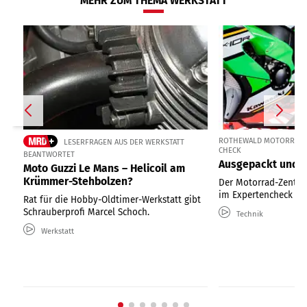
MEHR ZUM THEMA WERKSTATT
ROTHEWALD MOTORRAD Z
LESERFRAGEN AUS DER WERKSTATT
CHECK
BEANTWORTET
Ausgepackt und ü
Moto Guzzi Le Mans – Helicoil am
Krümmer-Stehbolzen?
Der Motorrad-Zentra
im Expertencheck 
Rat für die Hobby-Oldtimer-Werkstatt gibt
Schrauberprofi Marcel Schoch.
Technik
Werkstatt