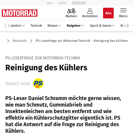
Abo
Hefte
Produkte
Abo
Marken
Anmelden
Menü
Zubehör
Technik
Reisen
Ratgeber
Sport & Szene
Markt
ber
Werkstatt
PS-Leserfrage zur Motorrad-Technik - Reinigung des Kühlers
PS-LESERFRAGE ZUR MOTORRAD-TECHNIK
Reinigung des Kühlers
INHALT VON
PS-Leser Daniel Schramm möchte gerne wissen,
wie man Schmutz, Gummiabrieb und
Insektenleichen am besten entfernt und wie
effektiv ein Kühlerschutzgitter eigentlich ist. PS
hat die Antwort auf die Frage zur Reinigung des
Kühlers.