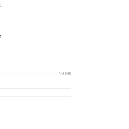
r
.
r
ANZEIGE