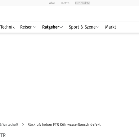
Abo
Hefte
Produkte
Technik
Reisen
Ratgeber
Sport & Szene
Markt
& Wirtschaft
Rückruf: Indian FTR Kühlwasserflansch defekt
FTR