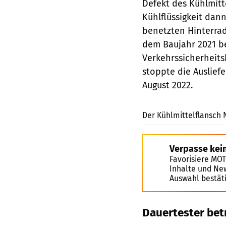
Defekt des Kühlmitt
Kühlflüssigkeit dan
benetzten Hinterrad
dem Baujahr 2021 be
Verkehrssicherheits
stoppte die Auslief
August 2022.
Der Kühlmittelflansch 
Verpasse kei
Favorisiere MO
Inhalte und Ne
Auswahl bestät
Dauertester bet