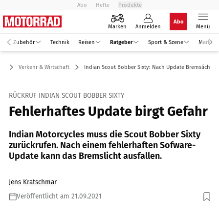
Abo
Hefte
Produkte
Abo
Marken
Anmelden
Menü
Zubehör
Technik
Reisen
Ratgeber
Sport & Szene
Markt
er
Verkehr & Wirtschaft
Indian Scout Bobber Sixty: Nach Update Bremslicht d
RÜCKRUF INDIAN SCOUT BOBBER SIXTY
Fehlerhaftes Update birgt Gefahr
Indian Motorcycles muss die Scout Bobber Sixty
zurückrufen. Nach einem fehlerhaften Sofware-
Update kann das Bremslicht ausfallen.
Jens Kratschmar
Veröffentlicht am 21.09.2021
Foto: Indian Motorcycle