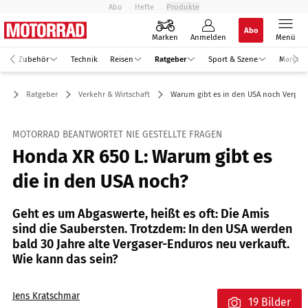
Abo
Hefte
Produkte
Abo
Marken
Anmelden
Menü
Zubehör
Technik
Reisen
Ratgeber
Sport & Szene
Markt
Ratgeber
Verkehr & Wirtschaft
Warum gibt es in den USA noch Vergas
MOTORRAD BEANTWORTET NIE GESTELLTE FRAGEN
Honda XR 650 L: Warum gibt es
die in den USA noch?
Geht es um Abgaswerte, heißt es oft: Die Amis
sind die Saubersten. Trotzdem: In den USA werden
bald 30 Jahre alte Vergaser-Enduros neu verkauft.
Wie kann das sein?
Jens Kratschmar
19 Bilder