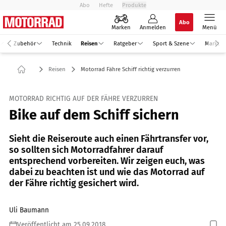
Abo
Hefte
Produkte
Abo
Marken
Anmelden
Menü
Zubehör
Technik
Reisen
Ratgeber
Sport & Szene
Markt
Reisen
Motorrad Fähre Schiff richtig verzurren
MOTORRAD RICHTIG AUF DER FÄHRE VERZURREN
Bike auf dem Schiff sichern
Sieht die Reiseroute auch einen Fährtransfer vor,
so sollten sich Motorradfahrer darauf
entsprechend vorbereiten. Wir zeigen euch, was
dabei zu beachten ist und wie das Motorrad auf
der Fähre richtig gesichert wird.
Uli Baumann
Veröffentlicht am 25.09.2018