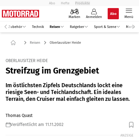
Abo
Hefte
Produkte
Abo
Marken
Anmelden
Menü
Zubehör
Technik
Reisen
Ratgeber
Sport & Szene
Markt
Reisen
Oberlausitzer Heide
OBERLAUSITZER HEIDE
Streifzug im Grenzgebiet
Im östlichsten Zipfels Deutschlands lockt eine
riesige Seen- und Teichlandschaft. Ein ideales
Terrain, den Cruiser mal einfach gleiten zu lassen.
Thomas Quast
Veröffentlicht am 11.11.2002
ANZEIGE