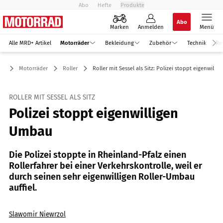
Abo
Hefte
Produkte
Abo
Marken
Anmelden
Menü
Alle MRD+ Artikel
Motorräder
Bekleidung
Zubehör
Technik
Re
Motorräder
Roller
Roller mit Sessel als Sitz: Polizei stoppt eigenwill
ROLLER MIT SESSEL ALS SITZ
Polizei stoppt eigenwilligen
Umbau
Die Polizei stoppte in Rheinland-Pfalz einen
Rollerfahrer bei einer Verkehrskontrolle, weil er
durch seinen sehr eigenwilligen Roller-Umbau
auffiel.
Slawomir Niewrzol