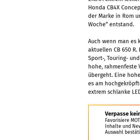
Honda CB4X Concept 
der Marke in Rom un
Woche“ entstand.
Auch wenn man es k
aktuellen CB 650 R
Sport-, Touring- un
hohe, rahmenfeste V
übergeht. Eine hohe
es am hochgekröpft
extrem schlanke LED
Verpasse kei
Favorisiere MO
Inhalte und Ne
Auswahl bestät