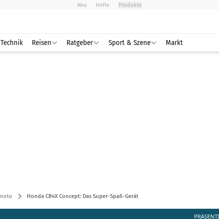
Abo
Hefte
Produkte
Technik
Reisen
Ratgeber
Sport & Szene
Markt
moto
Honda CB4X Concept: Das Super-Spaß-Gerät
PRÄSENT