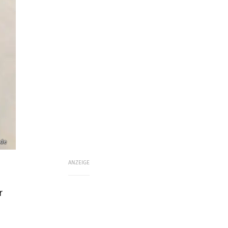
.de
ANZEIGE
r