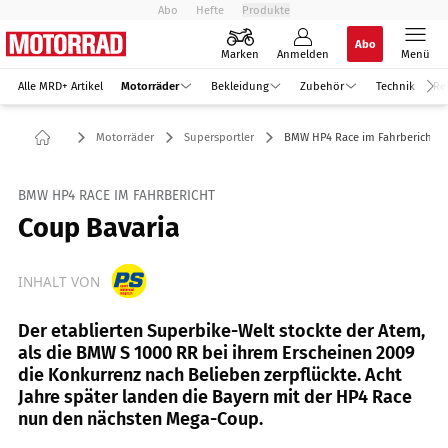
Abo
Hefte
Produkte
Abo
Marken
Anmelden
Menü
Alle MRD+ Artikel
Motorräder
Bekleidung
Zubehör
Technik
Re
Motorräder
Supersportler
BMW HP4 Race im Fahrbericht
BMW HP4 RACE IM FAHRBERICHT
Coup Bavaria
INHALT VON
Der etablierten Superbike-Welt stockte der Atem,
als die BMW S 1000 RR bei ihrem Erscheinen 2009
die Konkurrenz nach Belieben zerpflückte. Acht
Jahre später landen die Bayern mit der HP4 Race
nun den nächsten Mega-Coup.