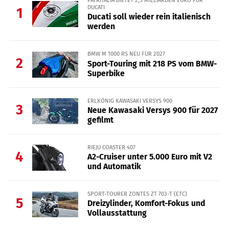
PATRITALIA BIETET 2,5 MILLIARDEN EURO FÜR
DUCATI
1
Ducati soll wieder rein italienisch
werden
BMW M 1000 RS NEU FÜR 2027
2
Sport-Touring mit 218 PS vom BMW-
Superbike
ERLKÖNIG KAWASAKI VERSYS 900
3
Neue Kawasaki Versys 900 für 2027
gefilmt
RIEJU COASTER 407
4
A2-Cruiser unter 5.000 Euro mit V2
und Automatik
SPORT-TOURER ZONTES ZT 703-T (ETC)
5
Dreizylinder, Komfort-Fokus und
Vollausstattung