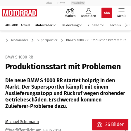
Abo
Hefte
Produkte
Abo
Marken
Anmelden
Menü
Alle MRD+ Artikel
Motorräder
Bekleidung
Zubehör
Technik
Re
Motorräder
Supersportler
BMW S 1000 RR: Produktionsstart mit Pro
BMW S 1000 RR
Produktionsstart mit Problemen
Die neue BMW S 1000 RR startet holprig in den
Markt. Der Supersportler kämpft mit einem
Auslieferungsstopp und Rückruf wegen drohender
Getriebeschäden. Erschwerend kommen
Zulieferer-Probleme dazu.
Michael Schümann
26 Bilder
Veröffentlicht am 18.06.2019