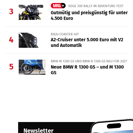
VOGE 300 RALLY IM ADVENTURE-TEST
3
Gutmütig und preisgünstig für unter
4.500 Euro
RIEJU COASTER 407
4
A2-Cruiser unter 5.000 Euro mit V2
und Automatik
BMW M 1300 GS UND BMW R 1300 GS NEU FÜR 2027
5
Neue BMW R 1300 GS – und M 1300
GS
Newsletter