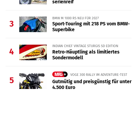
serienreif
BMW M 1000 RS NEU FÜR 2027
3
Sport-Touring mit 218 PS vom BMW-
Superbike
INDIAN CHIEF VINTAGE STURGIS SD EDITION
4
Retro-Häuptling als limitiertes
Sondermodell
VOGE 300 RALLY IM ADVENTURE-TEST
5
Gutmütig und preisgünstig für unter
4.500 Euro