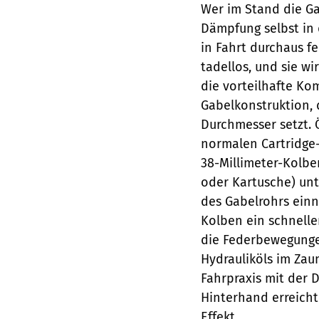
Wer im Stand die Ga
Dämpfung selbst in 
in Fahrt durchaus f
tadellos, und sie w
die vorteilhafte Ko
Gabelkonstruktion, 
Durchmesser setzt. 
normalen Cartridge
38-Millimeter-Kolbe
oder Kartusche) un
des Gabelrohrs ein
Kolben ein schnell
die Federbewegunge
Hydrauliköls im Zaum
Fahrpraxis mit der 
Hinterhand erreicht
Effekt.