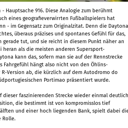
h - Hauptsache 916. Diese Analogie zum berühmt
h eines geografieverwirrten Fußballspielers hat
inn - im Gegensatz zum Originalzitat. Denn die Dayton
chtes, überaus präzises und spontanes Gefühl für das,
n gerade tut, und sie reicht in diesem Punkt näher an
 heran als die meisten anderen Supersport-
ytona kann das, sofern man sie auf der Rennstrecke
s Fahrgefühl hängt also nicht von den Öhlins-
 R-Version ab, die kürzlich auf dem Autodromo do
dportugiesischen Portimao präsentiert wurde.
uf dieser faszinierenden Strecke wieder einmal deutlic
sition, die bestimmt ist von kompromisslos tief
lften und einer hoch liegenden Bank, spielt dabei di
 Rolle.