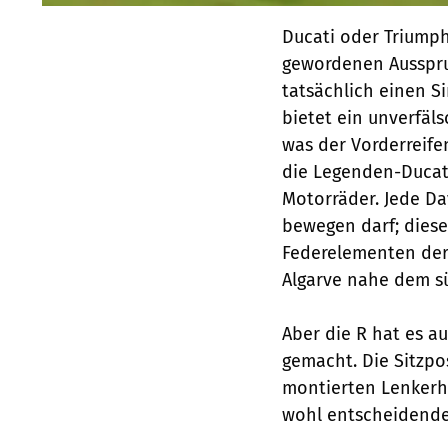
Ducati oder Triump
gewordenen Ausspruc
tatsächlich einen S
bietet ein unverfäls
was der Vorderreife
die Legenden-Ducati
Motorräder. Jede Da
bewegen darf; diese
Federelementen der
Algarve nahe dem sü
Aber die R hat es a
gemacht. Die Sitzpo
montierten Lenkerhä
wohl entscheidende