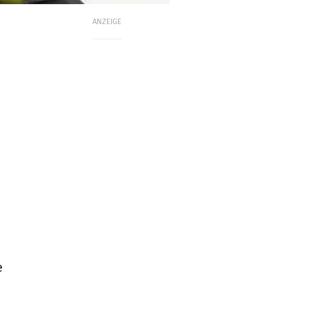
ANZEIGE
a
h
e