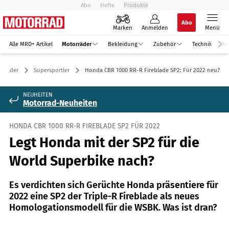
Abo
Hefte
Produkte
Abo
Marken
Anmelden
Menü
Alle MRD+ Artikel
Motorräder
Bekleidung
Zubehör
Technik
Re
orräder
Supersportler
Honda CBR 1000 RR-R Fireblade SP2: Für 2022 neu?
NEUHEITEN
Motorrad-Neuheiten
HONDA CBR 1000 RR-R FIREBLADE SP2 FÜR 2022
Legt Honda mit der SP2 für die
World Superbike nach?
Es verdichten sich Gerüchte Honda präsentiere für
2022 eine SP2 der Triple-R Fireblade als neues
Homologationsmodell für die WSBK. Was ist dran?